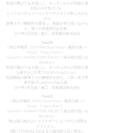
家族の繋がりを大切にし、キッチンからの視線も通
る安心の子育てLDK。
ミッドセンチュリーインテリアスタイル取り入れな
がら
家事ラクで機能性を重視し、家族が寄り添いながら
も、個々の居場所のある家。
2019年5月完成！施工：信和建設株式会社
Case33
＜郡山市亀田 SUCOYAKA Style House /亀田の家＞I-
House Project Start！
"Gocochi"×"SHINWA STORY HOUSE"！施主様の思いを
Blending！
家族の繋がりを大切にし、キッチンからの視線も通
る健やかに子育てのLDK+StudyCorner。
回遊動線が家事ラクの機能性を持ち、二室一室で将
来可変のKidsRoomのある家。
2019年3月完成！施工：信和建設株式会社
Case32
＜郡山市亀田 IYASHI Style House /亀田の家＞S-
House Project Start！
"Gocochi"×"SHINWA STORY HOUSE"！施主様の思いを
Blending！
1階は居心地のよいリラクゼーションサロン空間を
メインとし、
2階にﾗｲﾌｽﾀｲﾙはそのままに陽光降り注ぐ明るい