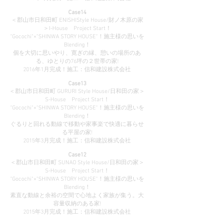
Case14
＜郡山市日和田町 ENISHIStyle House/財ノ木原の家
＞I-House Project Start！
"Gocochi"×"SHINWA STORY HOUSE"！施主様の思いを
Blending！
個を大切に思いやり、寛ぎの縁、憩いの場所のあ
る、ゆとりの76坪の２世帯の家!
2016年1月完成！施工：信和建設株式会社
Case13
＜郡山市日和田町 GURURI Style House/日和田の家＞
S-House Project Start！
"Gocochi"×"SHINWA STORY HOUSE"！施主様の思いを
Blending！
ぐるりと回れる動線で移動や家事楽で快適に暮らせ
る平屋の家!
2015年3月完成！施工：信和建設株式会社
Case12
＜郡山市日和田町 SUNAO Style House/日和田の家＞
S-House Project Start！
"Gocochi"×"SHINWA STORY HOUSE"！施主様の思いを
Blending！
素直な動線と余裕の空間で心地よく家族が集う。大
容量収納のある家!
2015年3月完成！施工：信和建設株式会社