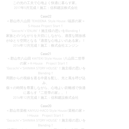
この光の工夫で心地よく快適に暮らす家。
2017年5月完成！施工：信和建設株式会社
Case22
＜郡山市八山田 TEKIDONA Style House /福原の家＞
S-House Project Start！
"Gocochi"×"ENJIN"！施主様の思いをBlending！
家族とのつながりを大切にしながら、適度な開放感
がゆとり空間となる『適度な心地よいのある家』！
2016年12月完成！施工：株式会社エンジン
Case21
＜郡山市八山田 KAITEKI Style House /八山田二世帯
の家＞K-House Project Start！
"Gocochi"×"SHINWA STORY HOUSE"！施主様の思いを
Blending！
周囲からの視線を遮る中庭を配し、光と風を呼び込
み、
個々の時間を尊重しながら、心地よい距離感で快適
に暮らす『二世帯の家』。！
2016年12月完成！施工：信和建設株式会社
Case20
＜郡山市菜根 KAIYUU-HACO Style House/菜根の家＞
I-House Project Start！
"Gocochi"×"SHINWA STORY HOUSE"！施主様の思いを
Blending！