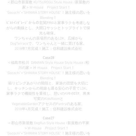
＜郡山市新屋敷 KUTSUROGU Style House /新屋敷の
家＞W-House Project Start！
"Gocochi"×"SHINWA STORY HOUSE"！施主様の思いを
Blending！
ﾋﾞﾙﾄｲﾝｶﾞﾚｰｼﾞからの玄関ｱｸｾｽと家事ラクを考慮しな
がらの動線とし、大開口サッシとトップライトで採
光も確保。
ワンちゃんの居場所のあるLDK、広縁から
DogTerraceで、ワンちゃんと一緒に寛げる家。
2018年7月完成！施工：信和建設株式会社
Case28
＜福島市松川 DANRAN Style House Style House /松
川の家＞Ｈ-House Project Start！
"Gocochi"×"SHINWA STORY HOUSE"！施主様の思いを
Blending！
箱リビングあがりの階段と、家族の団欒を大切に
し、キッチンからの視線も通る安心の子育てLDK。
家事ラクで機能性を重視し、憩いのﾊﾝﾓｯｸｴﾘｱ、将来
可変のKidsRoomと
VegetableGardenアクセスのPantryのある家。
2018年4月完成！施工：信和建設株式会社
Case27
＜郡山市新屋敷 DogRun Style House /新屋敷の平家
＞W-House Project Start！
"Gocochi"×"SHINWA STORY HOUSE"！施主様の思いを