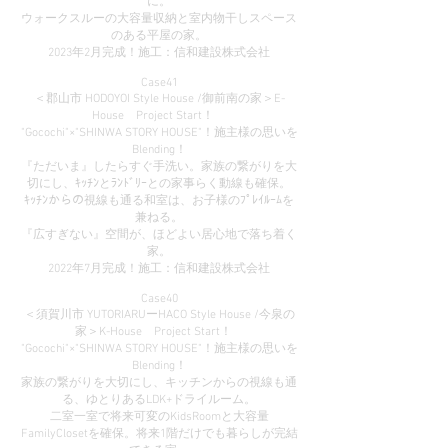
に。
ウォークスルーの大容量収納と室内物干しスペース
のある平屋の家。
2023年2月完成！施工：信和建設株式会社
Case41
＜郡山市 HODOYOI Style House /御前南の家＞E-
House Project Start！
"Gocochi"×"SHINWA STORY HOUSE"！施主様の思いを
Blending！
『ただいま』したらすぐ手洗い。家族の繋がりを大
切にし、ｷｯﾁﾝとﾗﾝﾄﾞﾘｰとの家事らく動線も確保。
ｷｯﾁﾝからの視線も通る和室は、お子様のﾌﾟﾚｲﾙｰﾑを
兼ねる。
『広すぎない』空間が、ほどよい居心地で落ち着く
家。
2022年7月完成！施工：信和建設株式会社
Case40
＜須賀川市 YUTORIARUーHACO Style House /今泉の
家＞K-House Project Start！
"Gocochi"×"SHINWA STORY HOUSE"！施主様の思いを
Blending！
家族の繋がりを大切にし、キッチンからの視線も通
る、ゆとりあるLDK+ドライルーム。
二室一室で将来可変のKidsRoomと大容量
FamilyClosetを確保。将来1階だけでも暮らしが完結