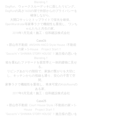
Blending！
DogRun、ウォークスルーデッキに面したリビング。
DogRunの高さ1600の塀で外部からのプライバシーを
確保しながら、
大開口サッシとトップライトで採光を確保。
OpenWardrobe等家事ラクで機能性も重視し、ワンち
ゃんたちと共生の家。
2018年1月完成！施工：信和建設株式会社
Case26
＜郡山市不動前 ANSHIN-HACO Style House /不動前
の家＞S-House Project Start！
"Gocochi"×"SHINWA STORY HOUSE"！施主様の思いを
Blending！
箱を重ねたファサードを親世帯と一体的建物に見せ
る。
リビングあがりの階段で、家族の繋がりを大切に
し、キッチンからの視線も通り、安心の子育て空
間。
家事ラクで機能性を重視し、将来可変のKidsRoomの
ある家。
2017年8月完成！施工：信和建設株式会社
Case25
＜郡山市不動前 Court House Style /不動前の家＞S-
House Project Start！
"Gocochi"×"SHINWA STORY HOUSE"！施主様の思いを