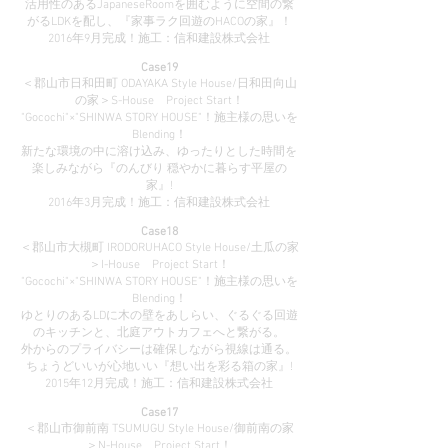
活用性のあるJapaneseRoomを囲むように空間の繋
がるLDKを配し、『家事ラク回遊のHACOの家』！
2016年9月完成！施工：信和建設株式会社
Case19
＜郡山市日和田町 ODAYAKA Style House/日和田向山
の家＞S-House Project Start！
"Gocochi"×"SHINWA STORY HOUSE"！施主様の思いを
Blending！
新たな環境の中に溶け込み、ゆったりとした時間を
楽しみながら『のんびり 穏やかに暮らす平屋の
家』!
2016年3月完成！施工：信和建設株式会社
Case18
＜郡山市大槻町 IRODORUHACO Style House/土瓜の家
＞I-House Project Start！
"Gocochi"×"SHINWA STORY HOUSE"！施主様の思いを
Blending！
ゆとりのあるLDに木の壁をあしらい、ぐるぐる回遊
のキッチンと、北庭アウトカフェへと繋がる。
外からのプライバシーは確保しながら視線は通る。
ちょうどいいが心地いい『想い出を彩る箱の家』!
2015年12月完成！施工：信和建設株式会社
Case17
＜郡山市御前南 TSUMUGU Style House/御前南の家
＞N-House Project Start！