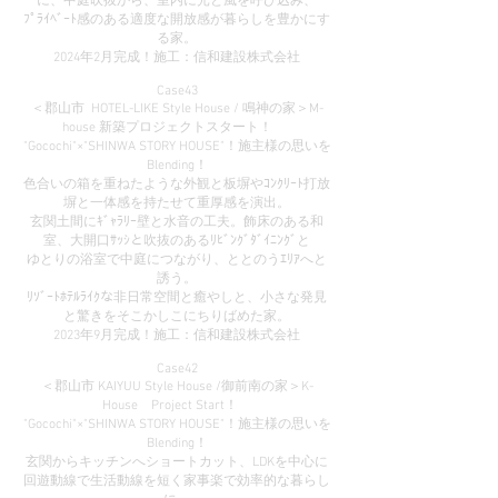
に、中庭吹抜から、室内に光と風を呼び込み、
ﾌﾟﾗｲﾍﾞｰﾄ感のある適度な開放感が暮らしを豊かにす
る家。
2024年2月完成！施工：信和建設株式会社
Case43
＜郡山市 HOTEL-LIKE Style House / 鳴神の家＞M-
house 新築プロジェクトスタート！
"Gocochi"×"SHINWA STORY HOUSE"！施主様の思いを
Blending！
色合いの箱を重ねたような外観と板塀やｺﾝｸﾘｰﾄ打放
塀と一体感を持たせて重厚感を演出。
玄関土間にｷﾞｬﾗﾘｰ壁と水音の工夫。飾床のある和
室、大開口ｻｯｼと吹抜のあるﾘﾋﾞﾝｸﾞﾀﾞｲﾆﾝｸﾞと
ゆとりの浴室で中庭につながり、ととのうｴﾘｱへと
誘う。
ﾘｿﾞｰﾄﾎﾃﾙﾗｲｸな非日常空間と癒やしと、小さな発見
と驚きをそこかしこにちりばめた家。
2023年9月完成！施工：信和建設株式会社
Case42
＜郡山市 KAIYUU Style House /御前南の家＞K-
House Project Start！
"Gocochi"×"SHINWA STORY HOUSE"！施主様の思いを
Blending！
玄関からキッチンへショートカット、LDKを中心に
回遊動線で生活動線を短く家事楽で効率的な暮らし