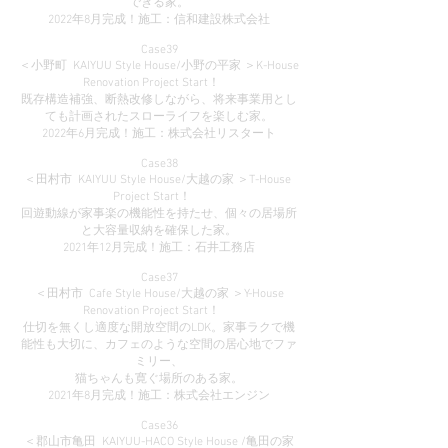
できる家。
2022年8月完成！施工：信和建設株式会社
Case39
＜小野町 KAIYUU Style House/小野の平家 ＞K-House
Renovation Project Start！
既存構造補強、断熱改修しながら、将来事業用とし
ても計画されたスローライフを楽しむ家。
2022年6月完成！施工：株式会社リスタート
Case38
＜田村市 KAIYUU Style House/大越の家 ＞T-House
Project Start！
回遊動線が家事楽の機能性を持たせ、個々の居場所
と大容量収納を確保した家。
2021年12月完成！施工：石井工務店
Case37
＜田村市 Cafe Style House/大越の家 ＞Y-House
Renovation Project Start！
仕切を無くし適度な開放空間のLDK。家事ラクで機
能性も大切に、カフェのような空間の居心地でファ
ミリー、
猫ちゃんも寛ぐ場所のある家。
2021年8月完成！施工：株式会社エンジン
Case36
＜郡山市亀田 KAIYUU-HACO Style House /亀田の家