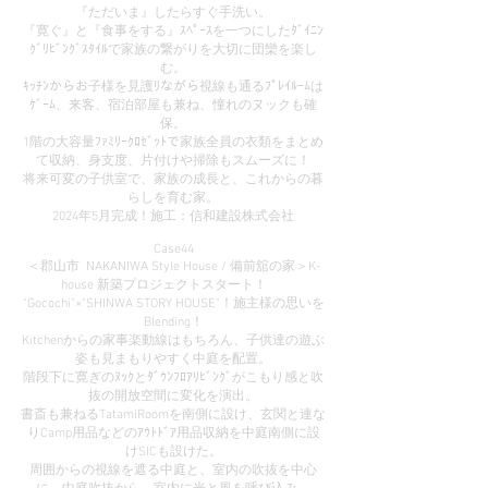
『ただいま』したらすぐ手洗い。
『寛ぐ』と『食事をする』ｽﾍﾟｰｽを一つにしたﾀﾞｲﾆﾝ
ｸﾞﾘﾋﾞﾝｸﾞｽﾀｲﾙで家族の繋がりを大切に団欒を楽し
む。
ｷｯﾁﾝからお子様を見護ﾘながら視線も通るﾌﾟﾚｲﾙｰﾑは
ｹﾞｰﾑ、来客、宿泊部屋も兼ね、憧れのヌックも確
保。
1階の大容量ﾌｧﾐﾘｰｸﾛｾﾞｯﾄで家族全員の衣類をまとめ
て収納、身支度、片付けや掃除もスムーズに！
将来可変の子供室で、家族の成長と、これからの暮
らしを育む家。
2024年5月完成！施工：信和建設株式会社
Case44
＜郡山市 NAKANIWA Style House / 備前舘の家＞K-
house 新築プロジェクトスタート！
"Gocochi"×"SHINWA STORY HOUSE"！施主様の思いを
Blending！
Kitchenからの家事楽動線はもちろん、子供達の遊ぶ
姿も見まもりやすく中庭を配置。
階段下に寛ぎのﾇｯｸとﾀﾞｳﾝﾌﾛｱﾘﾋﾞﾝｸﾞがこもり感と吹
抜の開放空間に変化を演出。
書斎も兼ねるTatamiRoomを南側に設け、玄関と連な
りCamp用品などのｱｳﾄﾄﾞｱ用品収納を中庭南側に設
けSICも設けた。
周囲からの視線を遮る中庭と、室内の吹抜を中心