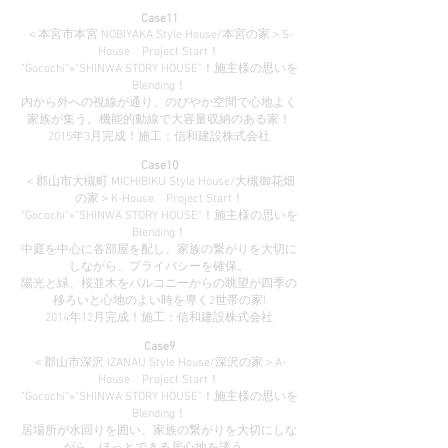
Case11
＜本宮市本宮 NOBIYAKA Style House/本宮の家＞S-
House Project Start！
"Gocochi"×"SHINWA STORY HOUSE"！施主様の思いを
Blending！
内から外への視線が通り、のびやか空間で心地よく
家族が集う。機能的動線で大容量収納のある家！
2015年3月完成！施工：信和建設株式会社
Case10
＜郡山市大槻町 MICHIBIKU Style House/大槻御花畑
の家＞K-House Project Start！
"Gocochi"×"SHINWA STORY HOUSE"！施主様の思いを
Blending！
中庭を中心に各部屋を配し、家族の繋がりを大切に
しながら、プライバシーを確保。
陽光と緑、桜並木をバルコニーからの眺望が四季の
移ろいと心地のよい時を導く2世帯の家!
2014年12月完成！施工：信和建設株式会社
Case9
＜郡山市深沢 IZANAU Style House/深沢の家＞A-
House Project Start！
"Gocochi"×"SHINWA STORY HOUSE"！施主様の思いを
Blending！
居場所が水回りを囲い、家族の繋がりを大切にしな