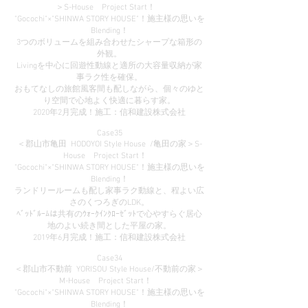
＞S-House Project Start！
"Gocochi"×"SHINWA STORY HOUSE"！施主様の思いを
Blending！
3つのボリュームを組み合わせたシャープな箱形の
外観。
Livingを中心に回遊性動線と適所の大容量収納が家
事ラク性を確保。
​おもてなしの旅館風客間も配しながら、個々のゆと
り空間で心地よく快適に暮らす家。
2020年2月完成！施工：信和建設株式会社
Case35
＜郡山市亀田 HODOYOI Style House /亀田の家＞S-
House Project Start！
"Gocochi"×"SHINWA STORY HOUSE"！施主様の思いを
Blending！
ランドリールームも配し家事ラク動線と、程よい広
さのくつろぎのLDK。
ﾍﾞｯﾄﾞﾙｰﾑは共有のｳｫｰｸｲﾝｸﾛｰｾﾞｯﾄで心やすらぐ居心
地のよい続き間とした平屋の家。
2019年6月完成！施工：信和建設株式会社
Case34
＜郡山市不動前 YORISOU Style House/不動前の家＞
M-House Project Start！
"Gocochi"×"SHINWA STORY HOUSE"！施主様の思いを
Blending！