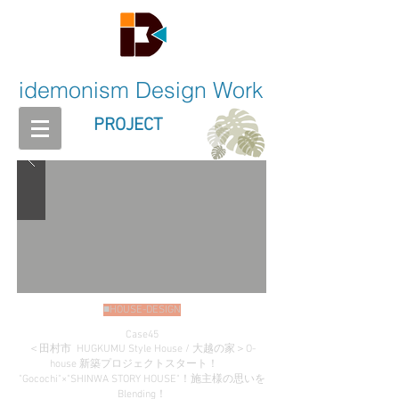
idemonism
Design Work
PROJECT
■HOUSE-DESIGN
Case45
＜田村市 HUGKUMU Style House / 大越の家＞O-
house 新築プロジェクトスタート！
"Gocochi"×"SHINWA STORY HOUSE"！施主様の思いを
Blending！