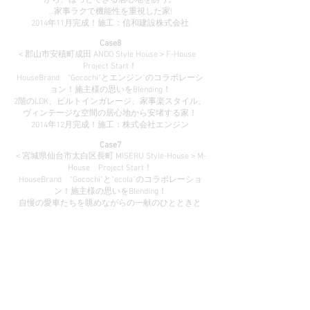
がら、ほっとできる居心地を誘う。
…家事ラクで機能性を重視した家!
2014年11月完成！施工：信和建設株式会社
Case8
＜郡山市安積町成田 ANDO Style House＞F-House
Project Start！
HouseBrand "Gocochi"とエンジン"のコラボレーシ
ョン！施主様の思いをBlending！
2階のLDK、ビルトインガレージ、家事楽スタイル、
ヴィンテージな空間の居心地から安堵する家！
2014年12月完成！施工：株式会社エンジン
Case7
＜宮城県仙台市太白区長町 MISERU Style-House＞M-
House Project Start！
HouseBrand "Gocochi"と"ecola"のコラボレーショ
ン！施主様の思いをBlending！
自慢の愛車たちを眺めながらの一献のひとときと
『魅せる』居心地も楽しむGarage＆Bar House！
2014年8月完成！施工：株式会社エコラ
Case6
＜二本松市 AJIWAU Style-House＞O-House Project
Start！
HouseBrand "Gocochi"と"Se.ti.a"が施主様の思いを
Blending！
ゆとりあるリビングを中心にキッチンからの視線も